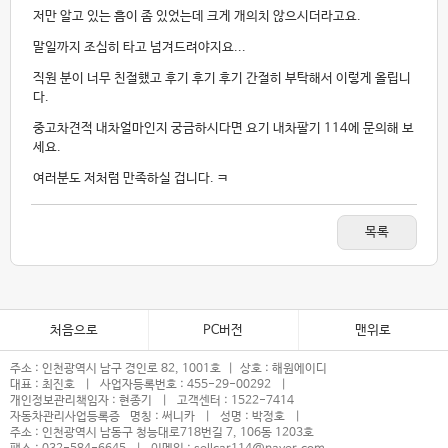
저만 알고 있는 흠이 좀 있었는데 크게 개의치 않으시더라고요.
말일까지 조심히 타고 넘겨드려야지요...
직원 분이 너무 친절했고 후기 후기 후기 간절히 부탁해서 이렇게 올립니
다.
중고차견적 내차얼마인지 궁금하시다면 요기 내차팔기 114에 문의해 보
세요.
여러분도 저처럼 만족하실 겁니다. ㅋ
목록
처음으로
PC버전
맨위로
주소 : 인천광역시 남구 경인로 82, 1001호 | 상호 : 해원에이디
대표 : 최진호 | 사업자등록번호 : 455-29-00292 |
개인정보관리책임자 : 현종기 | 고객센터 : 1522-7414
자동차관리사업등록증 명칭 : 써니카 | 성명 : 박정호 |
주소 : 인천광역시 남동구 청능대로718번길 7, 106동 1203호